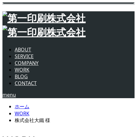
ABOUT
SERVICE
COMPANY
WORK
BLOG
CONTACT
menu
ホーム
WORK
株式会社大鐵 様