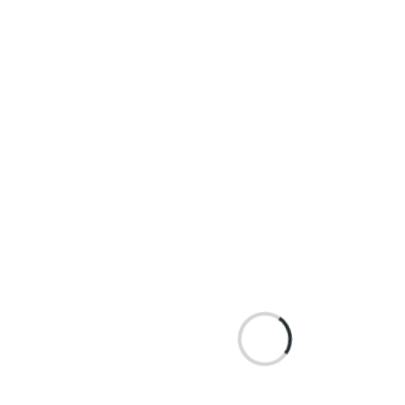
2020.7.22
求人情
報サイ
ト「job
smile(ジ
ョブス
マイ
ル)」公
開のご
案内