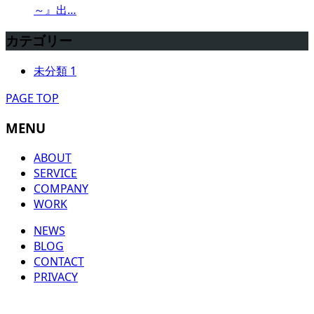
～』出…
カテゴリー
未分類
1
PAGE TOP
MENU
ABOUT
SERVICE
COMPANY
WORK
NEWS
BLOG
CONTACT
PRIVACY