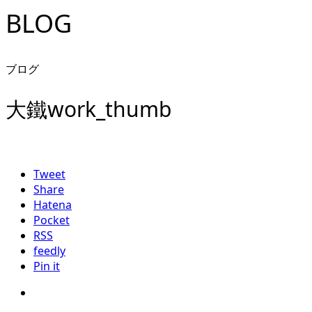
BLOG
ブログ
大鐵work_thumb
Tweet
Share
Hatena
Pocket
RSS
feedly
Pin it