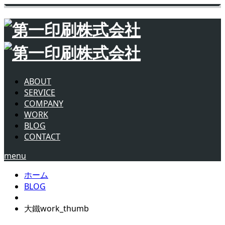
ABOUT
SERVICE
COMPANY
WORK
BLOG
CONTACT
menu
ホーム
BLOG
大鐵work_thumb